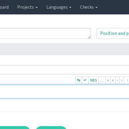
oard
Projects
Languages
Checks
Position and p
↹
↵
NBS
…
«
»
‹
›
﹙