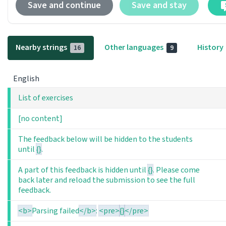
Save and continue
Save and stay
Nearby strings
Other languages
History
16
9
English
List of exercises
[no content]
The feedback below will be hidden to the students
until
{}
.
A part of this feedback is hidden until
{}
. Please come
back later and reload the submission to see the full
feedback.
<b>
Parsing failed
</b>
:
<pre>
{}
</pre>