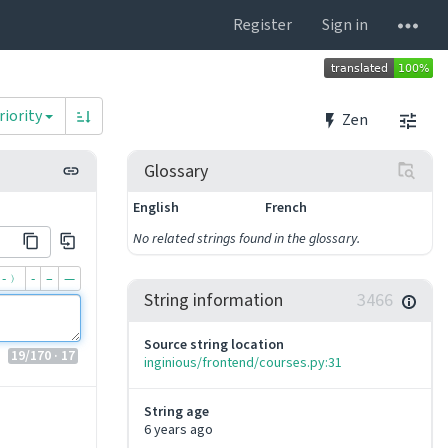
Register
Sign in
riority
Zen
Glossary
English
French
No related strings found in the glossary.
-﹚
‐
–
—
String information
3466
Source string location
19
/170
· 17
inginious/frontend/courses.py:31
String age
6 years ago